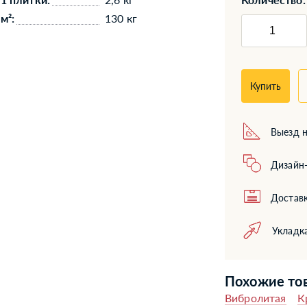
м²:
130 кг
Купить
Выезд н
Дизайн-
Доставк
Укладк
Похожие то
Вибролитая
К