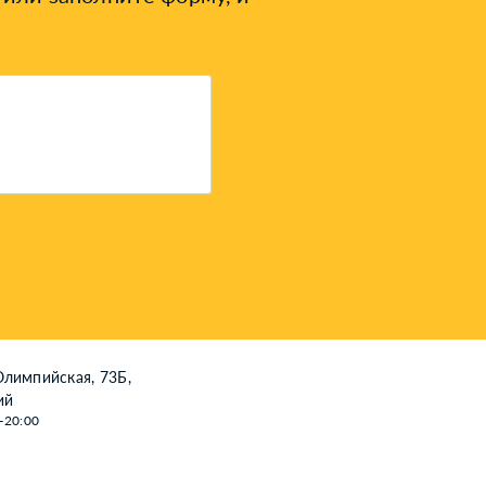
Олимпийская, 73Б,
ий
—20:00