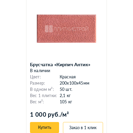
Брусчатка «Кирпич Антик»
В наличии
Цвет:
Красная
Размер:
200x100x45мм
В одном м²:
50 шт.
Вес 1 плитки:
2,1 кг
Вес м²:
105 кг
1 000 руб./м²
Купить
Заказ в 1 клик