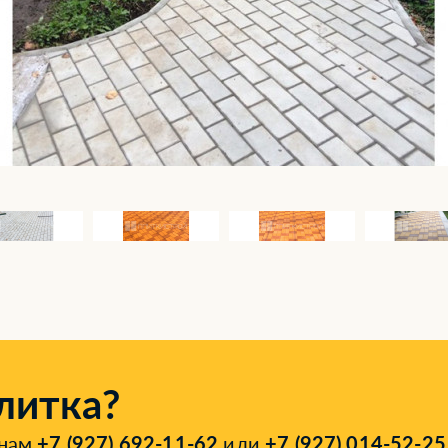
литка?
онам
+7 (927) 692-11-62
или
+7 (927) 014-52-25