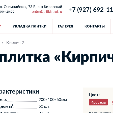
л. Олимпийская, 73 Б, р-н Кировский
+7 (927) 692-1
order@plitkistroi.ru
:00—20:00
УКЛАДКА ПЛИТКИ
ГАЛЕРЕЯ
КОНТАКТЫ
→
Кирпич 2
плитка «Кирпич
рактеристики
Цвет:
мер:
200x100x60мм
Красная
дном м²:
50 шт.
 1 плитки:
2,6 кг
Количество: