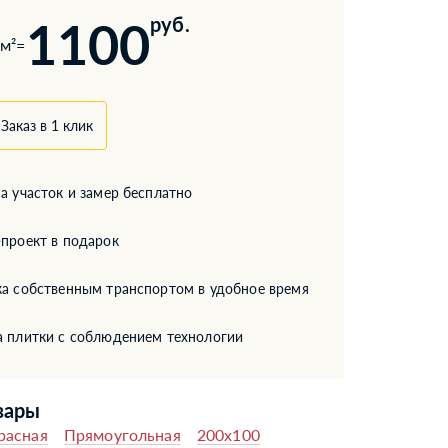
1100
руб.
м²
=
Заказ в 1 клик
а участок и замер бесплатно
проект в подарок
а собственным транспортом в удобное время
а плитки с соблюдением технологии
вары
расная
Прямоугольная
200x100