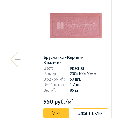
Брусчатка «Кирпич»
В наличии
Цвет:
Красная
Размер:
200x100x40мм
В одном м²:
50 шт.
Вес 1 плитки:
1,7 кг
Вес м²:
85 кг
950 руб./м²
Купить
Заказ в 1 клик
к