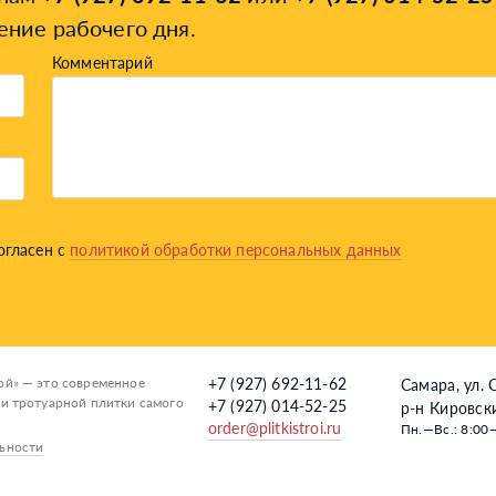
ение рабочего дня.
Комментарий
огласен с
политикой обработки персональных данных
й» — это современное
+7 (927) 692-11-62
Самара, ул. 
и тротуарной плитки самого
+7 (927) 014-52-25
р-н Кировск
order@plitkistroi.ru
Пн.—Вс.: 8:00
ьности