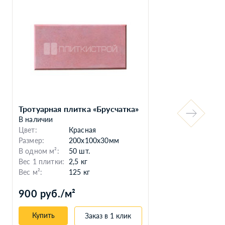
Тротуарная плитка «Брусчатка»
Бру
В наличии
В н
Цвет:
Красная
Цве
Размер:
200x100x30мм
Раз
В одном м²:
50 шт.
В о
Вес 1 плитки:
2,5 кг
Вес
Вес м²:
125 кг
Вес 
900 руб./м²
85
Купить
Заказ в 1 клик