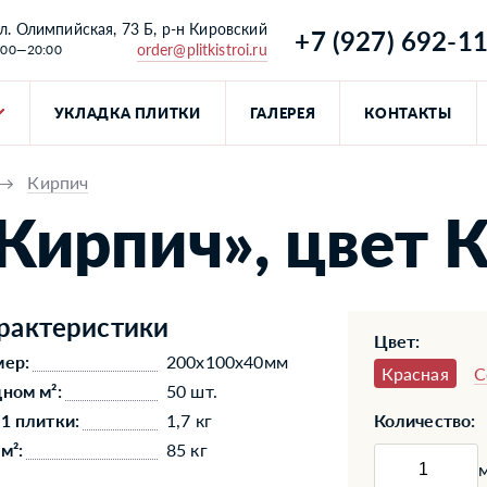
л. Олимпийская, 73 Б, р-н Кировский
+7 (927) 692-1
order@plitkistroi.ru
:00—20:00
УКЛАДКА ПЛИТКИ
ГАЛЕРЕЯ
КОНТАКТЫ
→
Кирпич
Кирпич», цвет 
рактеристики
Цвет:
мер:
200x100x40мм
Красная
С
дном м²:
50 шт.
 1 плитки:
1,7 кг
Количество:
м²:
85 кг
м