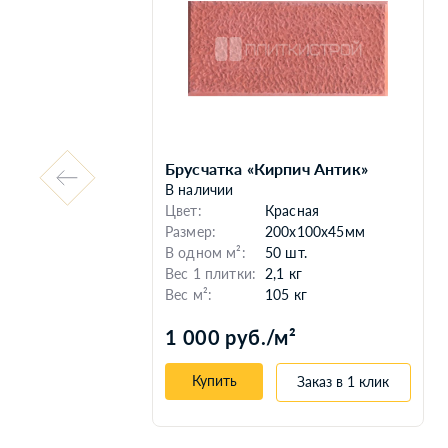
Брусчатка «Кирпич Антик»
В наличии
Цвет:
Красная
Размер:
200x100x45мм
В одном м²:
50 шт.
Вес 1 плитки:
2,1 кг
Вес м²:
105 кг
1 000 руб./м²
Купить
к
Заказ в 1 клик