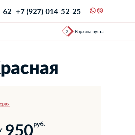
1-62
+7 (927) 014-52-25
0
Корзина пуста
Красная
ерая
950
руб.
²
=