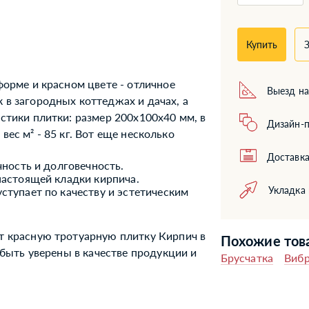
Купить
З
орме и красном цвете - отличное
Выезд на
в загородных коттеджах и дачах, а
стики плитки: размер 200x100x40 мм, в
Дизайн-п
 вес м² - 85 кг. Вот еще несколько
Доставка
чность и долговечность.
настоящей кладки кирпича.
Укладка
ступает по качеству и эстетическим
т красную тротуарную плитку Кирпич в
Похожие тов
 быть уверены в качестве продукции и
Брусчатка
Вибр