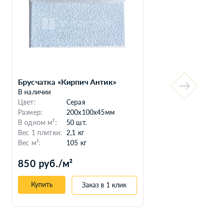
Брусчатка «Кирпич Антик»
Тро
В наличии
В н
Цвет:
Серая
Цве
Размер:
200x100x45мм
Раз
В одном м²:
50 шт.
В о
Вес 1 плитки:
2,1 кг
Вес
Вес м²:
105 кг
Вес 
850 руб./м²
90
Купить
Заказ в 1 клик