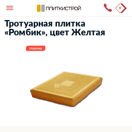
0
Тротуарная плитка
→
Каталог продукции
→
Ромбик
Тротуарная плитка
«Ромбик», цвет Желтая
Новинка