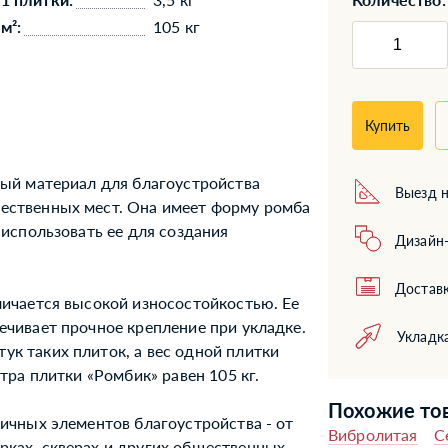
м²:
105 кг
Купить
ный материал для благоустройства
Выезд н
щественных мест. Она имеет форму ромба
 использовать ее для создания
Дизайн-
Доставк
личается высокой износостойкостью. Ее
ечивает прочное крепление при укладке.
Укладк
ук таких плиток, а вес одной плитки
етра плитки «Ромбик» равен 105 кг.
Похожие то
личных элементов благоустройства - от
Вибролитая
С
рках, скверах и других общественных