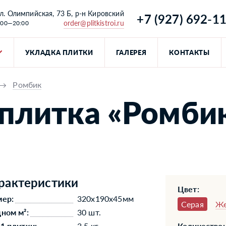
л. Олимпийская, 73 Б, р-н Кировский
+7 (927) 692-1
order@plitkistroi.ru
:00—20:00
УКЛАДКА ПЛИТКИ
ГАЛЕРЕЯ
КОНТАКТЫ
→
Ромбик
плитка «Ромбик
рактеристики
Цвет:
мер:
320x190x45мм
Серая
Же
дном м²:
30 шт.
 1 плитки:
3,5 кг
Количество: