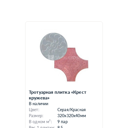
Тротуарная плитка «Крест
кружева»
В наличии
Цвет:
Серая/Красная
Размер:
320x320x40мм
В одном м²:
9 пар
Вес 1 плитки:
8,5