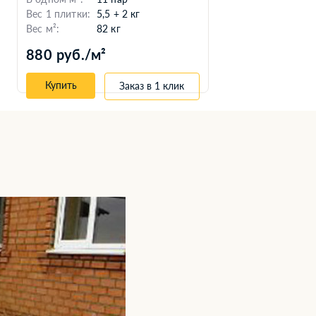
Вес 1 плитки:
5,5 + 2 кг
85
Вес м²:
82 кг
880 руб./м²
Купить
Заказ в 1 клик