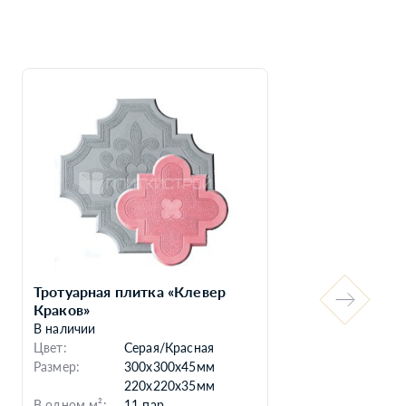
Тротуарная плитка «Клевер
Бру
Краков»
В н
В наличии
Цве
Цвет:
Серая/Красная
Раз
Размер:
300x300x45мм
В о
220х220х35мм
Вес
В одном м²:
11 пар
Вес 