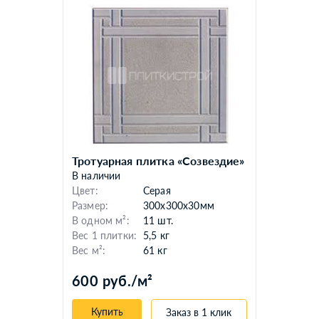
Тротуарная плитка «Созвездие»
В наличии
Цвет:
Серая
Размер:
300x300x30мм
В одном м²:
11 шт.
Вес 1 плитки:
5,5 кг
Вес м²:
61 кг
600 руб./м²
Купить
Заказ в 1 клик