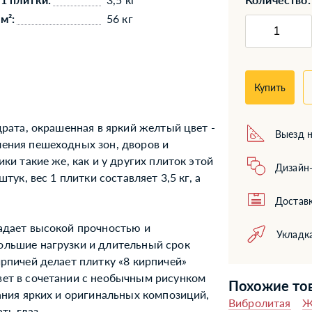
м²:
56 кг
Купить
драта, окрашенная в яркий желтый цвет -
Выезд н
ения пешеходных зон, дворов и
ки такие же, как и у других плиток этой
Дизайн-
тук, вес 1 плитки составляет 3,5 кг, а
Доставк
адает высокой прочностью и
Укладк
ольшие нагрузки и длительный срок
рпичей делает плитку «8 кирпичей»
вет в сочетании с необычным рисунком
Похожие то
ания ярких и оригинальных композиций,
Вибролитая
Ж
ть глаз.