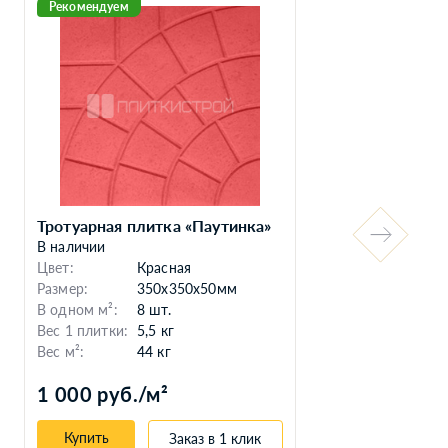
Рекомендуем
Тротуарная плитка «Паутинка»
Тро
В наличии
В н
Цвет:
Красная
Цве
Размер:
350x350x50мм
Раз
В одном м²:
8 шт.
В о
Вес 1 плитки:
5,5 кг
Вес
Вес м²:
44 кг
Вес 
1 000 руб./м²
60
Купить
Заказ в 1 клик