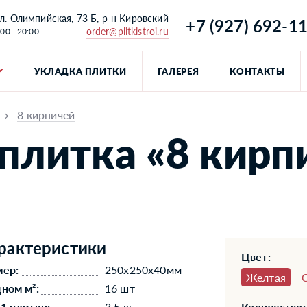
л. Олимпийская, 73 Б, р-н Кировский
+7 (927) 692-1
order@plitkistroi.ru
:00—20:00
УКЛАДКА ПЛИТКИ
ГАЛЕРЕЯ
КОНТАКТЫ
→
8 кирпичей
плитка «8 кирп
рактеристики
Цвет:
мер:
250x250x40мм
Желтая
дном м²:
16 шт
 1 плитки:
3,5 кг
Количество: