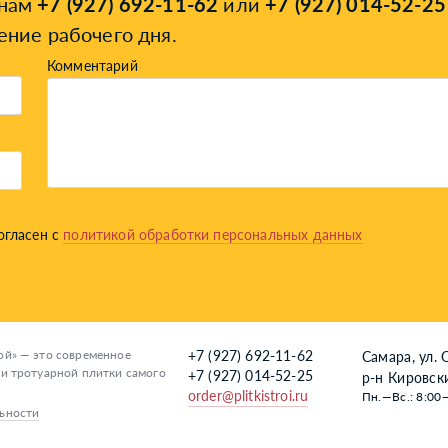
онам
+7 (927) 692-11-62
или
+7 (927) 014-52-25
ение рабочего дня.
Комментарий
огласен с
политикой обработки персональных данных
й» — это современное
+7 (927) 692-11-62
Самара, ул. 
и тротуарной плитки самого
+7 (927) 014-52-25
р-н Кировск
order@plitkistroi.ru
Пн.—Вс.: 8:00
ьности