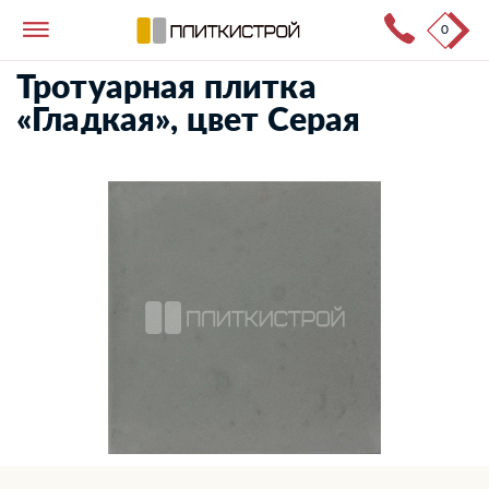
0
Тротуарная плитка
→
Каталог продукции
→
Гладкая
Тротуарная плитка
«Гладкая», цвет Серая