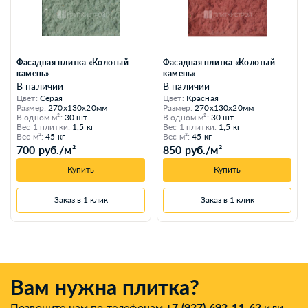
Фасадная плитка «Колотый
Фасадная плитка «Колотый
камень»
камень»
В наличии
В наличии
Цвет:
Серая
Цвет:
Красная
Размер:
270x130x20мм
Размер:
270x130x20мм
В одном м²:
30 шт.
В одном м²:
30 шт.
Вес 1 плитки:
1,5 кг
Вес 1 плитки:
1,5 кг
Вес м²:
45 кг
Вес м²:
45 кг
700 руб./м²
850 руб./м²
Купить
Купить
Заказ в 1 клик
Заказ в 1 клик
Вам нужна плитка?
Позвоните нам по телефонам
+7 (927) 692-11-62
или