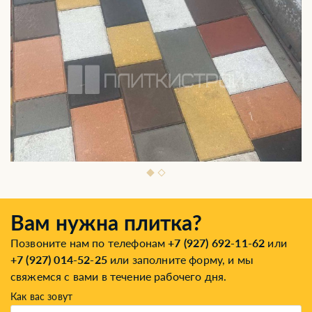
Вам нужна плитка?
Позвоните нам по телефонам
+7 (927) 692-11-62
или
+7 (927) 014-52-25
или заполните форму, и мы
свяжемся с вами в течение рабочего дня.
Как вас зовут