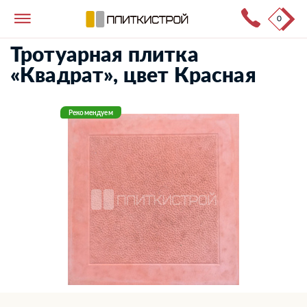
0
Тротуарная плитка
→
Каталог продукции
→
Квадрат
Тротуарная плитка
«Квадрат», цвет Красная
Рекомендуем