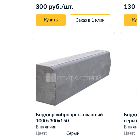
300 руб./шт.
130 
Купить
Ку
Заказ в 1 клик
Бордюр вибропрессованный
Бордю
1000x300x150
серы
В наличии
В нал
Цвет:
Серый
Цвет: