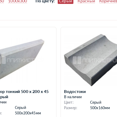
60
1000x300
Красный
Коричне
По цвету:
Серый
р тонкий 500 х 200 х 45
Водостоки
ерый
В наличии
ичии
Цвет:
Серый
Серый
Размер:
500x160мм
р:
500x200x45мм