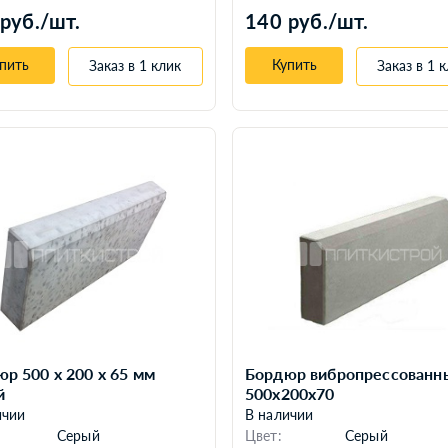
руб./шт.
140 руб./шт.
пить
Купить
Заказ в 1 клик
Заказ в 1 
р 500 х 200 х 65 мм
Бордюр вибропрессованн
й
500x200x70
ичии
В наличии
Серый
Цвет:
Серый