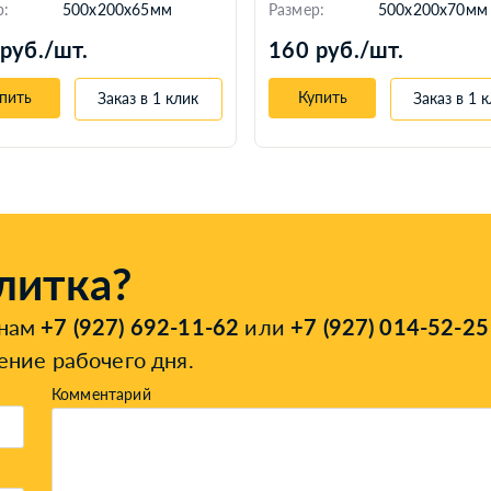
р:
500x200x65мм
Размер:
500x200x70мм
руб./шт.
160 руб./шт.
пить
Купить
Заказ в 1 клик
Заказ в 1 
литка?
онам
+7 (927) 692-11-62
или
+7 (927) 014-52-25
ение рабочего дня.
Комментарий