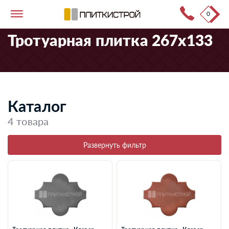
0
Тротуарная плитка
→
Каталог продукции
→
267x133
Тротуарная плитка 267x133
Каталог
4 товара
Развернуть фильтр