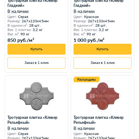
Тротуарная плитка «Клевер
Тротуарная плитка «Клевер
Гладкий»
Гладкий»
В наличии
В наличии
Цвет:
Серая
Цвет:
Красная
Размер:
267x133x45мм
Размер:
267x133x45мм
В одном м²:
28 шт.
В одном м²:
28 шт.
Вес 1 плитки:
3,2 кг
Вес 1 плитки:
3,2 кг
Вес м²:
90 кг
Вес м²:
90 кг
850 руб./м²
1 000 руб./м²
Купить
Купить
Заказ в 1 клик
Заказ в 1 клик
Распродажа
Тротуарная плитка «Клевер
Тротуарная плитка «Клевер
Рельефный»
Рельефный»
В наличии
В наличии
Цвет:
Серая
Цвет:
Красная
Размер:
267x133x45мм
Размер:
267x133x45мм